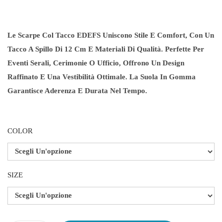
A
S
C
Le Scarpe Col Tacco EDEFS Uniscono Stile E Comfort, Con Un
I
Tacco A Spillo Di 12 Cm E Materiali Di Qualità. Perfette Per
A
Eventi Serali, Cerimonie O Ufficio, Offrono Un Design
D
Raffinato E Una Vestibilità Ottimale. La Suola In Gomma
I
Garantisce Aderenza E Durata Nel Tempo.
P
R
COLOR
E
Z
Z
O
SIZE
:
D
A