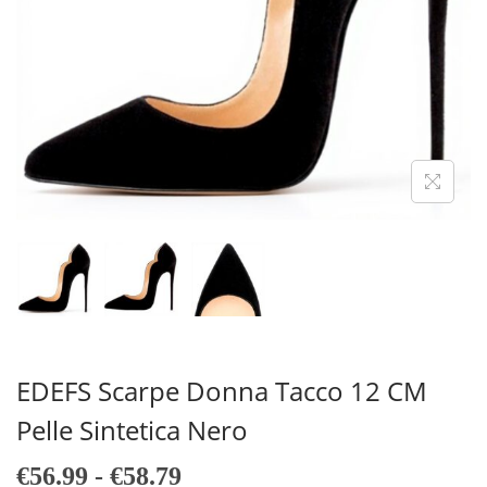
A
T
Z
O
I
O
N
E
EDEFS Scarpe Donna Tacco 12 CM
Pelle Sintetica Nero
F
€
56.99
-
€
58.79