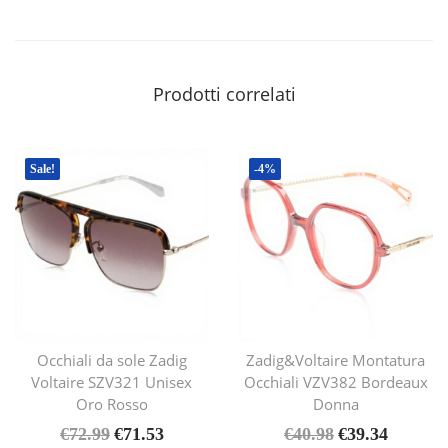
A
T
A
Prodotti correlati
C
C
O
Sale!
-4%
1
2
C
M
P
E
L
Occhiali da sole Zadig
Zadig&Voltaire Montatura
L
Voltaire SZV321 Unisex
Occhiali VZV382 Bordeaux
E
Oro Rosso
Donna
S
€
72.99
€
71.53
€
40.98
€
39.34
I
I
I
I