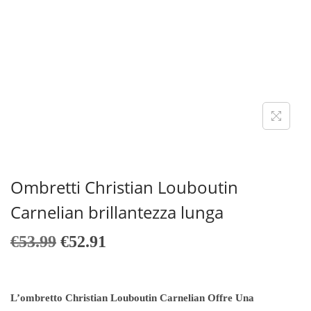
A
T
Z
O
I
O
N
E
Ombretti Christian Louboutin
Carnelian brillantezza lunga
I
I
€
53.99
€
52.91
L
L
P
P
R
R
L’ombretto Christian Louboutin Carnelian Offre Una